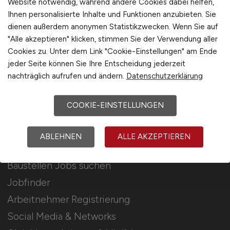
Website notwendig, während andere Cookies dabei helfen,
Ihnen personalisierte Inhalte und Funktionen anzubieten. Sie
Stellenanzeigen schalten
dienen außerdem anonymen Statistikzwecken. Wenn Sie auf
Mediadaten & Konditionen
"Alle akzeptieren" klicken, stimmen Sie der Verwendung aller
Cookies zu. Unter dem Link "Cookie-Einstellungen" am Ende
Arbeitgeber Seite
jeder Seite können Sie Ihre Entscheidung jederzeit
Arbeitgeber Kontakt
nachträglich aufrufen und ändern.
Datenschutzerklärung
Karrierenetzwerk
COOKIE-EINSTELLUNGEN
Für Arbeitnehmer
ABLEHNEN
ALLE AKZEPTIEREN
Baustellen Jobs suchen
Jobfinder
Arbeitnehmer Registrierung
Social Media & Networks