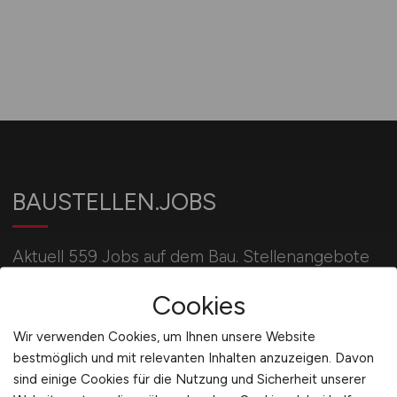
BAUSTELLEN.JOBS
Aktuell 559 Jobs auf dem Bau. Stellenangebote
u.a. für Bauleiter, Bauingenieure, Poliere, Maurer,
Cookies
Betonbauer, Kranführer und Baggerfahrer.
Wir verwenden Cookies, um Ihnen unsere Website
bestmöglich und mit relevanten Inhalten anzuzeigen. Davon
Für Arbeitgeber
sind einige Cookies für die Nutzung und Sicherheit unserer