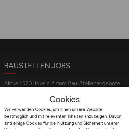
BAUSTELLEN.JOBS
Aktuell 570 Jobs auf dem Bau. Stellenangebote
u.a. für Bauleiter, Bauingenieure, Poliere, Maurer,
Cookies
Betonbauer, Kranführer und Baggerfahrer.
Wir verwenden Cookies, um Ihnen unsere Website
bestmöglich und mit relevanten Inhalten anzuzeigen. Davon
Für Arbeitgeber
sind einige Cookies für die Nutzung und Sicherheit unserer