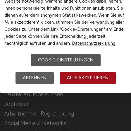
Website notwendig, während andere Cookies dabei helfen,
Ihnen personalisierte Inhalte und Funktionen anzubieten. Sie
Stellenanzeigen schalten
dienen außerdem anonymen Statistikzwecken. Wenn Sie auf
Mediadaten & Konditionen
"Alle akzeptieren" klicken, stimmen Sie der Verwendung aller
Cookies zu. Unter dem Link "Cookie-Einstellungen" am Ende
Arbeitgeber Seite
jeder Seite können Sie Ihre Entscheidung jederzeit
Arbeitgeber Kontakt
nachträglich aufrufen und ändern.
Datenschutzerklärung
Karrierenetzwerk
COOKIE-EINSTELLUNGEN
Für Arbeitnehmer
ABLEHNEN
ALLE AKZEPTIEREN
Baustellen Jobs suchen
Jobfinder
Arbeitnehmer Registrierung
Social Media & Networks