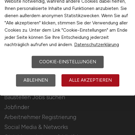
Website notwendig, während andere Cookies dabei helfen,
Ihnen personalisierte Inhalte und Funktionen anzubieten. Sie
Stellenanzeigen schalten
dienen außerdem anonymen Statistikzwecken. Wenn Sie auf
Mediadaten & Konditionen
"Alle akzeptieren" klicken, stimmen Sie der Verwendung aller
Cookies zu. Unter dem Link "Cookie-Einstellungen" am Ende
Arbeitgeber Seite
jeder Seite können Sie Ihre Entscheidung jederzeit
Arbeitgeber Kontakt
nachträglich aufrufen und ändern.
Datenschutzerklärung
Karrierenetzwerk
COOKIE-EINSTELLUNGEN
Für Arbeitnehmer
ABLEHNEN
ALLE AKZEPTIEREN
Baustellen Jobs suchen
Jobfinder
Arbeitnehmer Registrierung
Social Media & Networks