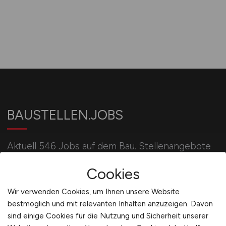
BAUSTELLEN.JOBS
Aktuell 546 Jobs auf dem Bau. Stellenangebote
u.a. für Bauleiter, Bauingenieure, Poliere, Maurer,
Cookies
Betonbauer, Kranführer und Baggerfahrer.
Wir verwenden Cookies, um Ihnen unsere Website
bestmöglich und mit relevanten Inhalten anzuzeigen. Davon
Für Arbeitgeber
sind einige Cookies für die Nutzung und Sicherheit unserer