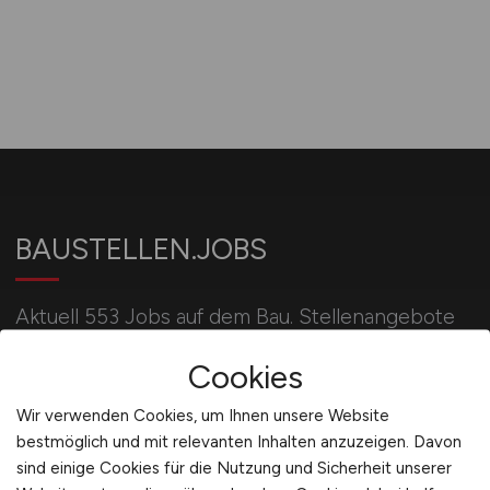
BAUSTELLEN.JOBS
Aktuell 553 Jobs auf dem Bau. Stellenangebote
u.a. für Bauleiter, Bauingenieure, Poliere, Maurer,
Cookies
Betonbauer, Kranführer und Baggerfahrer.
Wir verwenden Cookies, um Ihnen unsere Website
bestmöglich und mit relevanten Inhalten anzuzeigen. Davon
Für Arbeitgeber
sind einige Cookies für die Nutzung und Sicherheit unserer