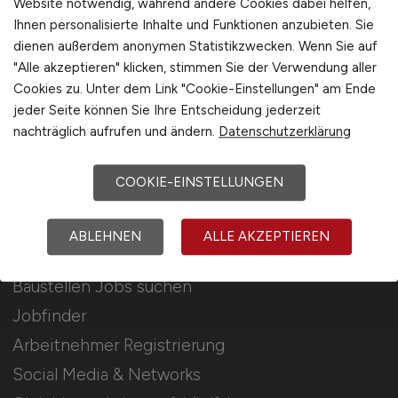
Website notwendig, während andere Cookies dabei helfen,
Ihnen personalisierte Inhalte und Funktionen anzubieten. Sie
Stellenanzeigen schalten
dienen außerdem anonymen Statistikzwecken. Wenn Sie auf
Mediadaten & Konditionen
"Alle akzeptieren" klicken, stimmen Sie der Verwendung aller
Cookies zu. Unter dem Link "Cookie-Einstellungen" am Ende
Arbeitgeber Seite
jeder Seite können Sie Ihre Entscheidung jederzeit
Arbeitgeber Kontakt
nachträglich aufrufen und ändern.
Datenschutzerklärung
Karrierenetzwerk
COOKIE-EINSTELLUNGEN
Für Arbeitnehmer
ABLEHNEN
ALLE AKZEPTIEREN
Baustellen Jobs suchen
Jobfinder
Arbeitnehmer Registrierung
Social Media & Networks