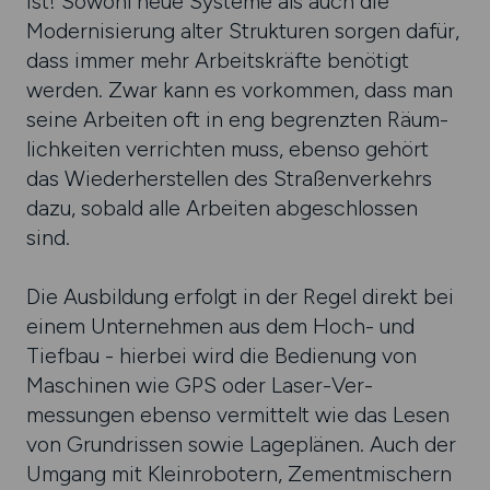
ist! Sowohl neue Systeme als auch die
Moderni­sierung alter Struk­turen sorgen dafür,
dass immer mehr Arbeits­kräfte benötigt
werden. Zwar kann es vor­kommen, dass man
seine Arbeiten oft in eng begrenz­ten Räum­
lich­keiten ver­rich­ten muss, ebenso gehört
das Wieder­her­stellen des Straßen­ver­kehrs
dazu, sobald alle Arbei­ten abge­schlossen
sind.
Die Ausbildung erfolgt in der Regel direkt bei
einem Unter­nehmen aus dem Hoch- und
Tief­bau - hier­bei wird die Bedie­nung von
Maschi­nen wie GPS oder Laser-Ver­
messungen ebenso ver­mittelt wie das Lesen
von Grund­rissen sowie Lage­plänen. Auch der
Umgang mit Klein­robo­tern, Zement­mischern