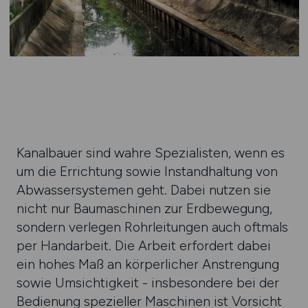
Kanalbauer sind wahre Spezia­listen, wenn es
um die Errich­tung sowie Instand­haltung von
Abwasser­systemen geht. Dabei nutzen sie
nicht nur Bau­maschinen zur Erd­bewegung,
sondern ver­legen Rohr­leitun­gen auch oft­mals
per Hand­arbeit. Die Arbeit erfor­dert dabei
ein hohes Maß an körper­licher Anstren­gung
sowie Umsichtig­keit - ins­beson­dere bei der
Bedie­nung speziel­ler Maschinen ist Vor­sicht