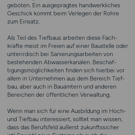
geboten. Ein ausge­prägtes hand­werk­liches
Geschick kommt beim Ver­legen der Rohre
zum Ein­satz.
Als Teil des Tiefbaus arbeiten diese Fach­
kräfte meist im Freien auf einer Bau­stelle oder
unter­irdisch bei Sanie­rungs­arbeiten von
beste­henden Abwasser­kanälen. Beschäf­
tigungs­mög­lich­keiten finden sich hier­bei vor
allem in Unter­nehmen aus dem Bereich Tief­
bau, aber auch in Bau­ämtern und anderen
Berei­chen der öffent­lichen Ver­waltung.
Wenn man sich für eine Ausbildung im Hoch-
und Tief­bau interes­siert, solltet man wissen,
dass das Berufs­feld äußerst zukunfts­sicher