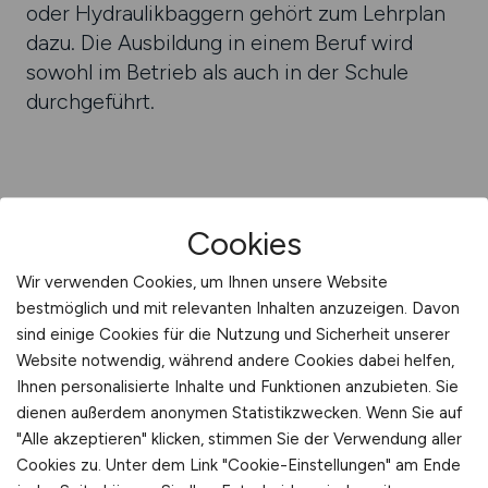
oder Hydrau­lik­baggern gehört zum Lehr­plan
dazu. Die Aus­bildung in einem Beruf wird
sowohl im Betrieb als auch in der Schule
durch­geführt.
Cookies
BAUFACHARBEITER
INSTANDSETZUNG
Wir verwenden Cookies, um Ihnen unsere Website
bestmöglich und mit relevanten Inhalten anzuzeigen. Davon
sind einige Cookies für die Nutzung und Sicherheit unserer
zurück
Website notwendig, während andere Cookies dabei helfen,
Ihnen personalisierte Inhalte und Funktionen anzubieten. Sie
dienen außerdem anonymen Statistikzwecken. Wenn Sie auf
Weitere Berufe
"Alle akzeptieren" klicken, stimmen Sie der Verwendung aller
Cookies zu. Unter dem Link "Cookie-Einstellungen" am Ende
Was macht ein Asphalt­bauer?