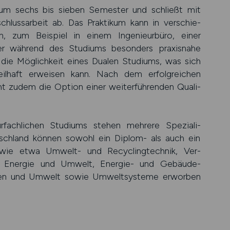
ium sechs bis sieben Semester und schließt mit
luss­arbeit ab. Das Prakti­kum kann in ver­schie­
n, zum Bei­spiel in einem Inge­nieur­büro, einer
 während des Stu­diums besonders praxis­nahe
die Mög­lich­keit eines Dualen Studiums, was sich
teil­haft erwei­sen kann. Nach dem erfolg­reichen
t zudem die Option einer weiter­führenden Quali­
­fach­lichen Stu­diums stehen mehrere Speziali­
utsch­land können sowohl ein Diplom- als auch ein
n wie etwa Umwelt- und Recycling­technik, Ver­
r für Energie und Umwelt, Energie- und Gebäude­
auen und Umwelt sowie Umwelt­systeme erworben