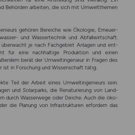
nd Behör­den arbeiten, die sich mit Umwelt­themen
nieurs gehören Bereiche wie Öko­logie, Erneuer­
asser- und Wasser­technik und Abfall­wirt­schaft.
nd über­wacht je nach Fach­gebiet Anlagen und ent­
t für eine nach­haltige Pro­duk­tion und einen
ußer­dem berät der Umwelt­ingenieur in Fragen des
ist in For­schung und Wissen­schaft tätig.
kte Teil der Arbeit eines Umwelt­ingenieurs sein.
gen und Solar­parks, die Rena­turie­rung von Land­
rn durch Wasser­wege oder Deiche. Auch die öko­
der die Pla­nung von Infra­struk­turen erfor­dern das