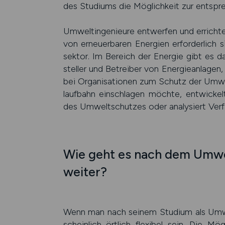
des Studiums die Mög­lich­keit zur ent­spre
Umwelt­ingenieure ent­wer­fen und errich­t
von erneuer­baren Energien erfor­der­lich s
sektor. Im Bereich der Energie gibt es dah
steller und Betrei­ber von Energie­anlagen
bei Organisa­tionen zum Schutz der Umw
lauf­bahn ein­schlagen möchte, ent­wickel
des Umwelt­schutzes oder analy­siert Ver­fah
Wie geht es nach dem Umwe
weiter?
Wenn man nach seinem Studium als Umwe
schein­lich ört­lich flexi­bel sein. Die Mög­