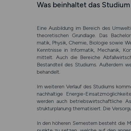
Was beinhaltet das Studium
Eine Aus­bildung im Bereich des Umwelt­i
theore­tischen Grund­lage. Das Bachelor
matik, Physik, Chemie, Biologie sowie We
Kennt­nisse in Infor­matik, Mechanik, Kon
mittelt. Auch die Bereiche Abfall­wirt­s
Bestand­teil des Studiums. Außer­dem 
behan­delt.
Im weiteren Ver­lauf des Studiums komme
nac­hhaltige Energie-Ein­satz­mög­lich­k
werden auch betriebs­wirt­schaft­liche 
struktur­planung themati­siert. Die Ver­sorgu
In den höheren Semestern besteht die Mög
punkte zu setzen, welche auf den ange­str