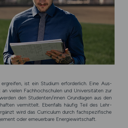
greifen, ist ein Studium erfor­der­lich. Eine Aus­
an vielen Fach­hoch­schulen und Uni­versi­täten zur
werden den Stu­denten/innen Grund­lagen aus den
aften ver­mittelt. Eben­falls häufig Teil des Lehr­
rgänzt wird das Curri­culum durch fach­spezi­fische
­ment oder erneuer­bare Energie­wirt­schaft.