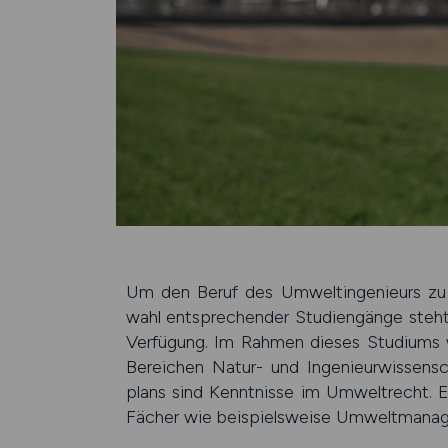
Um den Beruf des Umwelt­ingenieurs zu er
wahl ent­spre­chender Studien­gänge steht 
Ver­fügung. Im Rahmen dieses Studiums 
Berei­chen Natur- und Ingenieur­wissen­sch
plans sind Kennt­nisse im Um­welt­recht. E
Fächer wie bei­spiels­weise Umwelt­manage