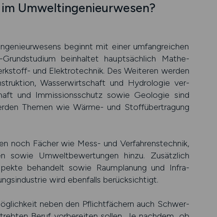
 im Umwelt­ingenieur­wesen?
nge­nieur­wesens beginnt mit einer umfang­reichen
-Grund­studium bein­haltet haupt­säch­lich Mathe­
rk­stoff- und Elektro­technik. Des Weiteren werden
struk­tion, Wasser­wirt­schaft und Hydro­logie ver­
chaft und Immis­sions­schutz sowie Geo­logie sind
werden Themen wie Wärme- und Stoff­über­tragung
n noch Fächer wie Mess- und Ver­fahrens­technik,
eiten sowie Umwelt­bewer­tungen hinzu. Zusätz­lich
Aspekte behan­delt sowie Raum­planung und Infra­
ngs­industrie wird eben­falls berück­sichtigt.
­lich­keit neben den Pflicht­fächern auch Schwer­
eb­ten Beruf vor­berei­ten sollen. Je nach­dem, ob