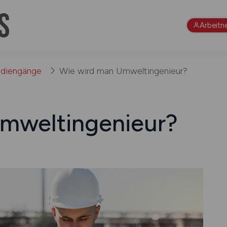
Arbeitn
udiengänge
Wie wird man Umwelt­­ingenieur?
welt­­ingenieur?