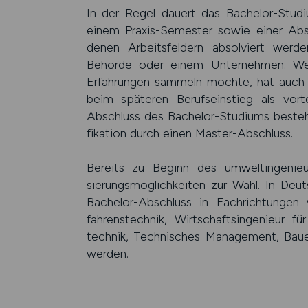
In der Regel dauert das Bachelor-Stud
einem Praxis-Semester sowie einer Absch
denen Arbeits­feldern absol­viert werde
Behörde oder einem Unter­nehmen. Wer
Erfah­rungen sam­meln möchte, hat auch 
beim späteren Berufs­ein­stieg als vor­
Abschluss des Bachelor-Studiums besteh
fika­tion durch einen Master-Abschluss.
Bereits zu Beginn des umwelt­ingenieur
sierungs­mög­lich­keiten zur Wahl. In De
Bachelor-Abschluss in Fach­rich­tunge
fahrens­technik, Wirt­schafts­ingenieu
technik, Tech­nisches Manage­ment, B
werden.