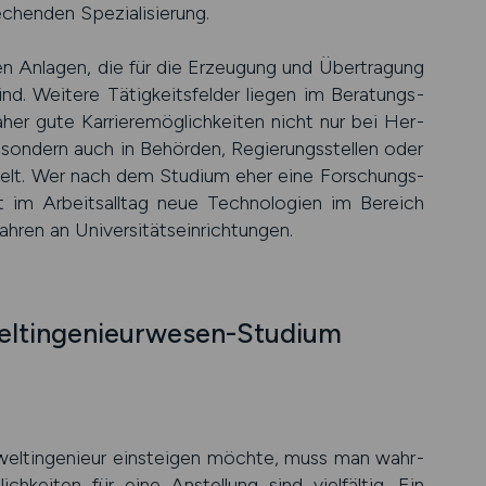
­chenden Speziali­sierung.
en Anlagen, die für die Erzeu­gung und Über­tragung
ind. Weitere Tätig­keits­felder liegen im Bera­tungs­
er gute Karriere­mög­lich­keiten nicht nur bei Her­
, sondern auch in Behörden, Regie­rungs­stellen oder
elt. Wer nach dem Studium eher eine For­schungs­
t im Arbeits­all­tag neue Techno­logien im Bereich
ren an Uni­versi­täts­ein­rich­tungen.
lt­ingenieurwesen-Studium
lt­ingenieur ein­steigen möchte, muss man wahr­
lich­keiten für eine Anstel­lung sind viel­fäl­tig. Ein