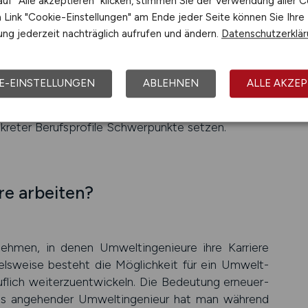
uf "Alle akzeptieren" klicken, stimmen Sie der Verwendung aller C
anche Studien­gänge haben Zugangs­beschrän­kungen
Link "Cookie-Einstellungen" am Ende jeder Seite können Sie Ihre
he des NCs vari­iert jedoch je nach Uni­versi­tät
ng jederzeit nachträglich aufrufen und ändern.
Datenschutzerklä
l der Bewerber ab.
ech­nisches Ver­ständnis als auch kom­munika­tive
E-EINSTELLUNGEN
ABLEHNEN
ALLE AKZEP
ar­tet, ver­schie­dene Aspekte zu einer sinn­vollen
 Je nach gewähl­tem Studien­gang und ange­streb­
e­ter Berufs­profile Schwer­punkte setzen.
e arbeiten?
nehmen, in denen Umwelt­ingenieure ihre Karriere
spiels­weise besteht die Mög­lich­keit für ein Umwelt­
uf­lich weiter­zuent­wickeln. Die Bedeu­tung erneuer­
Als ange­hender Umwelt­ingenieur hat man während