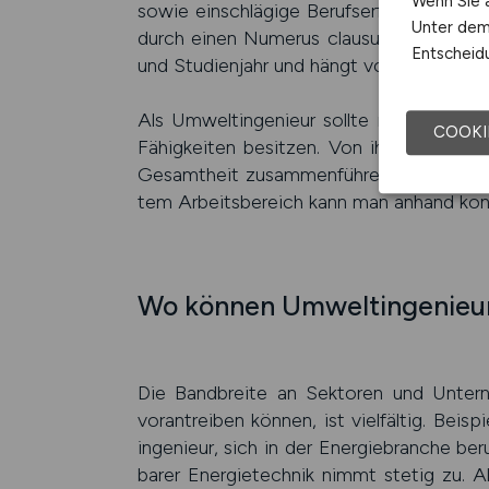
Wenn Sie a
sowie ein­schlägige Berufs­erfahrung. M
Unter dem 
durch einen Numerus clausus (NC). Die Hö
Entscheidu
und Studien­jahr und hängt von der An­zah
Als Umwelt­ingenieur sollte man sowohl t
COOKI
Fähig­keiten besitzen. Von ihnen wird erw
Gesamt­heit zusammen­führen zu können.
tem Arbeits­bereich kann man anhand konkr
Wo können Umwelt­ingenieur
Die Bandbreite an Sekto­ren und Unter­
voran­treiben können, ist viel­fältig. Bei­
ingenieur, sich in der Energie­branche ber
barer Energie­technik nimmt stetig zu. 