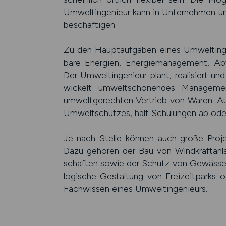
Umwelt­ingenieur kann in Unter­nehmen u
beschäf­tigen.
Zu den Hauptaufgaben eines Umwelt­inge
bare Energien, Energie­manage­ment, Abw
Der Umwelt­ingenieur plant, reali­siert u
wickelt umwelt­scho­nendes Manage­men
umwelt­gerech­ten Ver­trieb von Waren. A
Umwelt­schutzes, hält Schulun­gen ab oder 
Je nach Stelle können auch große Pro­je
Dazu gehören der Bau von Wind­kraft­anla
schaften sowie der Schutz von Gewässe
logische Gestal­tung von Frei­zeit­parks o
Fach­wissen eines Umwelt­ingenieurs.