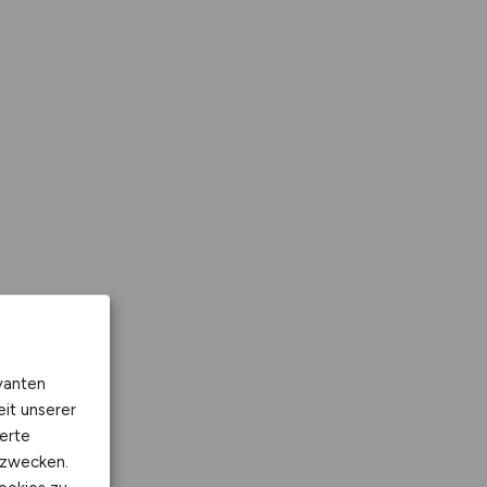
vanten
eit unserer
erte
kzwecken.